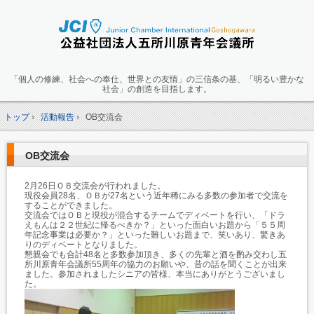
「個人の修練、社会への奉仕、世界との友情」の三信条の基、「明るい豊かな
社会」の創造を目指します。
トップ
›
活動報告
›
OB交流会
OB交流会
2月26日ＯＢ交流会が行われました。
現役会員28名、ＯＢが27名という近年稀にみる多数の参加者で交流を
することができました。
交流会ではＯＢと現役が混合するチームでディベートを行い、「ドラ
えもんは２２世紀に帰るべきか？」といった面白いお題から「５５周
年記念事業は必要か？」といった難しいお題まで、笑いあり、驚きあ
りのディベートとなりました。
懇親会でも合計48名と多数参加頂き、多くの先輩と酒を酌み交わし五
所川原青年会議所55周年の協力のお願いや、昔の話を聞くことが出来
ました。参加されましたシニアの皆様、本当にありがとうございまし
た。