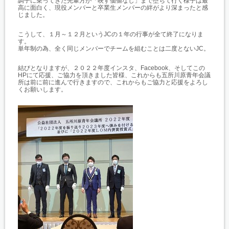
調子に乗ってきた先輩方が「映す価値なし」まで堕ちて行く様子は最
高に面白く、現役メンバーと卒業生メンバーの絆がより深まったと感
じました。
こうして、１月～１２月というJCの１年の行事が全て終了になりま
す。
単年制の為、全く同じメンバーでチームを組むことは二度とないJC。
結びとなりますが、２０２２年度インスタ、Facebook、そしてこの
HPにて応援、ご協力を頂きました皆様、これからも五所川原青年会議
所は前に前に進んで行きますので、これからもご協力と応援をよろし
くお願いします。