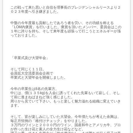
この戦って来た思いと自信を理事長のプレジデンシャルリースより２
０２３年度へ引き継ぎました。
中盤の今年度最も貢献したであろう者を労い、その功績を称える
「LOM内褒賞」を行いました。褒賞を頂いたメンバー、委員会はこの
１年に誇りを持ち、そして来年度も頑張って行こうとエネルギーが漲
っておりました。
「卒業式及び大望年会」
そして同じく１１日。
会員拡大交流委員会企画で
卒業式と大望年会を開催しました。
今年の卒業生は8名の先輩方。
中には、僕(１３５kg)を入会に誘ってくれた先輩もいて寂しく、そし
て前に進まねばまねど強く感じました。
周りから見ていて下さい。もっと楽しく魅力溢れる組織に変えていき
ます。
そして、皆が楽しみにしていた大望会。今年僕たちが考えた余興は、
毎正月恒例の「格付けチェック」をやりました。
３万円のワインと２０００円のワイン、国産和牛とアメリカ牛、プロ
が作った生け花と素人の全力生け花などなど。