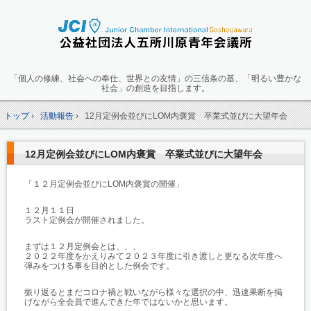
「個人の修練、社会への奉仕、世界との友情」の三信条の基、「明るい豊かな
社会」の創造を目指します。
トップ
›
活動報告
›
12月定例会並びにLOM内褒賞 卒業式並びに大望年会
12月定例会並びにLOM内褒賞 卒業式並びに大望年会
「１２月定例会並びにLOM内褒賞の開催」
１２月１１日
ラスト定例会が開催されました。
まずは１２月定例会とは、、、
２０２２年度をかえりみて２０２３年度に引き渡しと更なる次年度へ
弾みをつける事を目的とした例会です。
振り返るとまだコロナ禍と戦いながら様々な選択の中、迅速果断を掲
げながら全会員で進んできた年ではないかと思います。