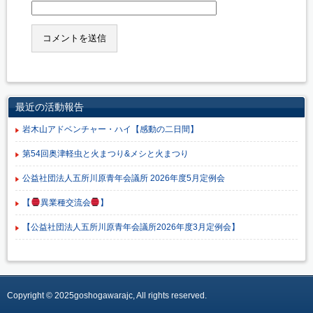
最近の活動報告
岩木山アドベンチャー・ハイ【感動の二日間】
第54回奥津軽虫と火まつり&メシと火まつり
公益社団法人五所川原青年会議所 2026年度5月定例会
【
異業種交流会
】
【公益社団法人五所川原青年会議所2026年度3月定例会】
Copyright © 2025goshogawarajc, All rights reserved.