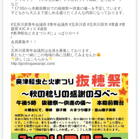
など
＊17:00から本殿前舞台での抜穂祭〜供進の儀～を予定しています。
子どもから大人まで楽しめる盛りだくさんな内容になっております。
#五所川原青年会議所 #青年会議所 #五所川原 #五所川原市 #青森 #青
森県 #JC #ＪＣ #成長
#奥津軽虫と火まつり #じょっぱりロード
/
会員募集中！！
＼
五所川原青年会議所は会員を募集しております。
私たちと一緒にこの地域の為に活動してみませんか
詳しくはこちらから
http://goshogawarajc.com/