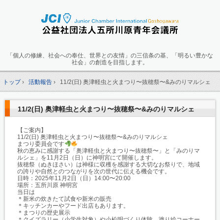
「個人の修練、社会への奉仕、世界との友情」の三信条の基、「明るい豊かな
社会」の創造を目指します。
トップ
›
活動報告
›
11/2(日) 奥津軽虫と火まつり〜抜穂祭〜&みのりマルシェ
11/2(日) 奥津軽虫と火まつり〜抜穂祭〜&みのりマルシェ
【ご案内】
11/2(日) 奥津軽虫と火まつり〜抜穂祭〜&みのりマルシェ
まつり委員会です
秋の恵みに感謝する「奥津軽虫と火まつり〜抜穂祭〜」と「みのりマ
ルシェ」を11月2日（日）に神明宮にて開催します。
抜穂祭（ぬきほさい）は神様に収穫を感謝する大切なお祭りで、地域
の誇りや自然とのつながりを次の世代に伝える機会です。
日時：2025年11月2日（日）14:00〜20:00
場所：五所川原 神明宮
当日は
＊新米の炊きたて試食や新米の販売
＊キッチンカーやフード出店もあります。
＊まつりの歴史展示
＊クイズラリー（小学生対象）や小松明づくり体験、塗り絵コーナー