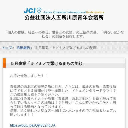
「個人の修練、社会への奉仕、世界との友情」の三信条の基、「明るい豊かな
社会」の創造を目指します。
トップ
›
活動報告
›
５月事業「＃ドミノで繋げるまちの笑顔」
５月事業「＃ドミノで繋げるまちの笑顔」
お待たせ致しました！！
青森県の西北五の観光名所に行き、さらには、最終の五所川原市役所
にてドミノを２日間かけ並べ撮影した、ドキュメンタリードラマ！？
この撮影集大成をご覧ください。
地域に住み暮らす人々や故郷（青森県・西北五地区）を遠く離れて暮
らしている人々へこの場所は！？と思い「こんな時だからこそと」思
って頂ける動画となっております。
是非、遠く離れた大切な方へ届けばと思いますのでご視聴＆シェアお
願いします！！
https://youtu.be/jQ9i8L2ndUA