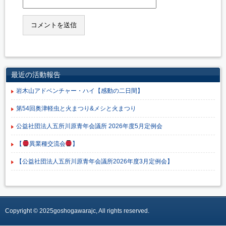
最近の活動報告
岩木山アドベンチャー・ハイ【感動の二日間】
第54回奥津軽虫と火まつり&メシと火まつり
公益社団法人五所川原青年会議所 2026年度5月定例会
【
異業種交流会
】
【公益社団法人五所川原青年会議所2026年度3月定例会】
Copyright © 2025goshogawarajc, All rights reserved.