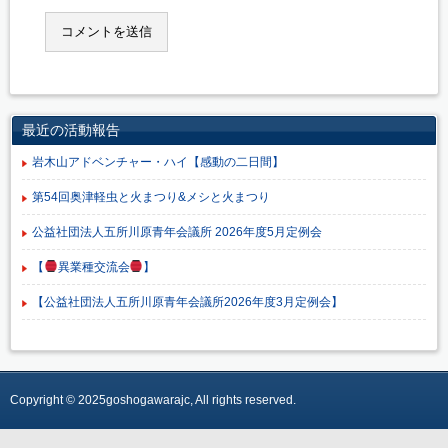
最近の活動報告
岩木山アドベンチャー・ハイ【感動の二日間】
第54回奥津軽虫と火まつり&メシと火まつり
公益社団法人五所川原青年会議所 2026年度5月定例会
【
異業種交流会
】
【公益社団法人五所川原青年会議所2026年度3月定例会】
Copyright © 2025goshogawarajc, All rights reserved.